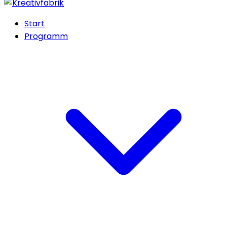
Start
Programm