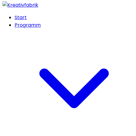
Start
Programm