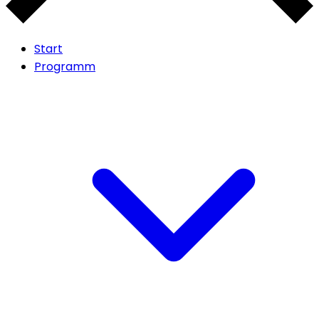
Start
Programm