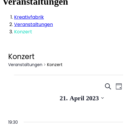
Veranstaltungen
Kreativfabrik
Veranstaltungen
Konzert
Konzert
Veranstaltungen
Konzert
Veranstaltungen
Veranstal
Vera
für
Suche
Tag
Suche
21.
Ansi
Datum
21. April 2023
und
April
Navi
wählen.
Ansichten
2023
Navigati
19:30