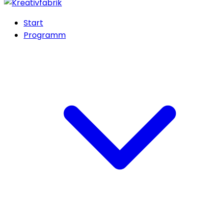
Start
Programm