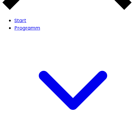
Start
Programm