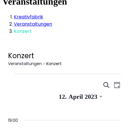
Veranstaltungen
Kreativfabrik
Veranstaltungen
Konzert
Konzert
Veranstaltungen
Konzert
Veranstaltungen
Veranstal
Vera
für
Suche
Tag
Suche
12.
Ansi
Datum
12. April 2023
und
April
Navi
wählen.
Ansichten
2023
Navigati
19:00