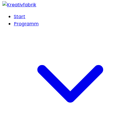
Start
Programm