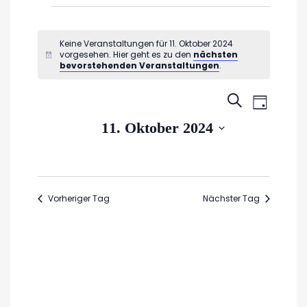
Veranstaltungen
für
Keine Veranstaltungen für 11. Oktober 2024
vorgesehen. Hier geht es zu den
nächsten
Hinweis
11.
bevorstehenden Veranstaltungen
.
Oktober
Veran
Veransta
SUCHE
TAG
2024
Ansic
Suche
Datum
11. Oktober 2024
Navig
wählen.
und
Ansichte
Navigati
Vorheriger Tag
Nächster Tag