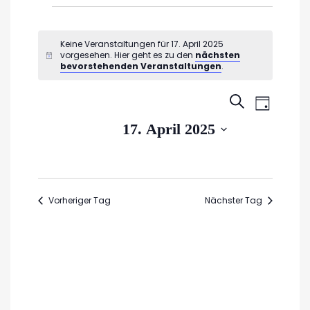
Veranstaltungen
für
Keine Veranstaltungen für 17. April 2025
vorgesehen. Hier geht es zu den
nächsten
Hinweis
17.
bevorstehenden Veranstaltungen
.
April
Veran
Veransta
SUCHE
TAG
2025
Ansic
Suche
Datum
17. April 2025
Navig
wählen.
und
Ansichte
Navigati
Vorheriger Tag
Nächster Tag