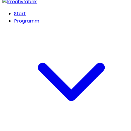
Start
Programm