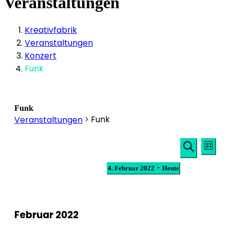
Veranstaltungen
Kreativfabrik
Veranstaltungen
Konzert
Funk
Funk
Funk
Veranstaltungen
Veransta
Veranstaltungen
Ver
Liste
Suche
Ans
Suche
Datum
 - 
4. Februar 2022
Heute
und
Nav
wählen.
Ansichten
Navigati
Februar 2022