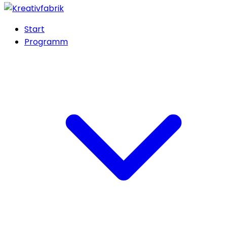
Start
Programm