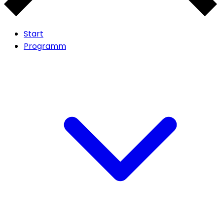
Start
Programm