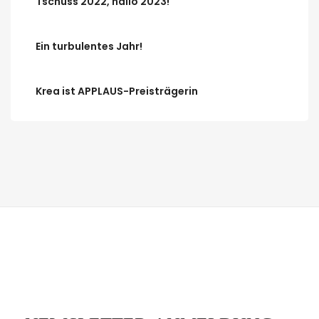
Tschüss 2022, hallo 2023!
Ein turbulentes Jahr!
Krea ist APPLAUS-Preisträgerin