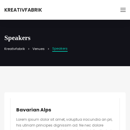
KREATIVFABRIK
Speakers
Speakers
Kreativfabrik
Venues
Bavarian Alps
Lorem ipsum dolor sit amet, voluptua iracundia an pri,
his utinam principes dignissim ad. Ne nec dolore