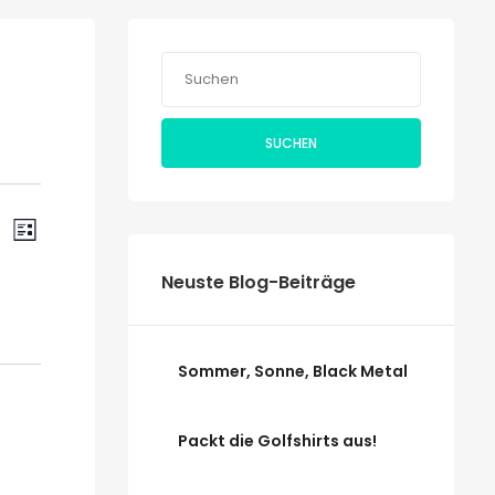
SUCHEN
Veranstaltung
ranstaltungen
CHE
LISTE
Ansichten-
uche
Navigation
Neuste Blog-Beiträge
nd
sichten,
Sommer, Sonne, Black Metal
vigation
Packt die Golfshirts aus!