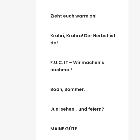
Zieht euch warm an!
Krahri, Krahra! Der Herbst ist
da!
F.U.C. IT – Wir machen’s
nochmal!
Boah, Sommer.
Juni sehen… und feiern?
MAINE GÜTE …