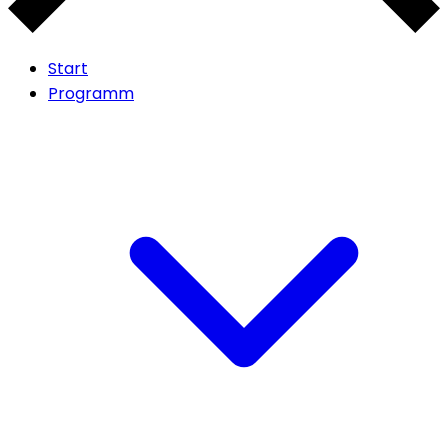
Start
Programm