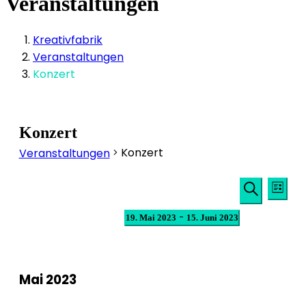
Veranstaltungen
Kreativfabrik
Veranstaltungen
Konzert
Konzert
Konzert
Veranstaltungen
Veransta
Veranstaltungen
Ver
Liste
Suche
Ans
Suche
Datum
 - 
19. Mai 2023
15. Juni 2023
und
Nav
wählen.
Ansichten
Navigati
Mai 2023