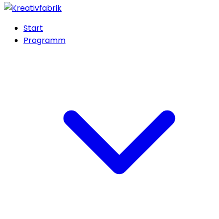
Start
Programm