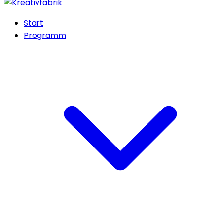
Start
Programm