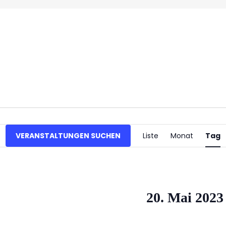
Verans
VERANSTALTUNGEN SUCHEN
Liste
Monat
Tag
Ansich
Naviga
20. Mai 2023