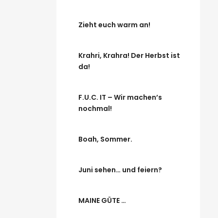
Zieht euch warm an!
Krahri, Krahra! Der Herbst ist
da!
F.U.C. IT – Wir machen’s
nochmal!
Boah, Sommer.
Juni sehen… und feiern?
MAINE GÜTE …