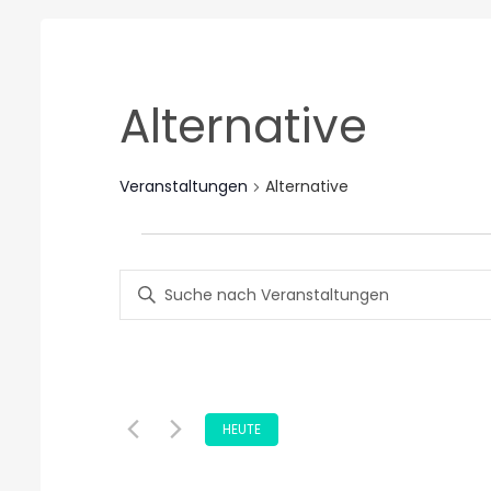
Alternative
Veranstaltungen
Alternative
Veranstaltungen
Veranstaltungen
für
Bitte
Suche
20.
Schlüsselwort
eingeben.
und
Mai
Suche
nach
Ansichten,
2023
Veranstaltungen
Datum
HEUTE
Navigation
Schlüsselwort.
wählen.