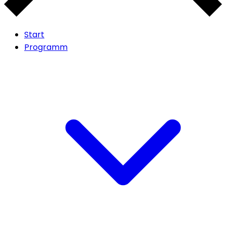
Start
Programm