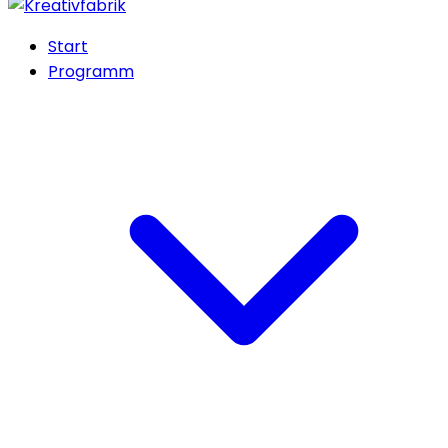
Start
Programm