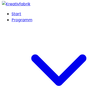
Start
Programm