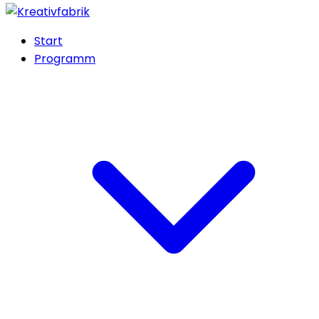
Start
Programm