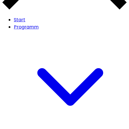
Start
Programm