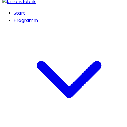
Start
Programm