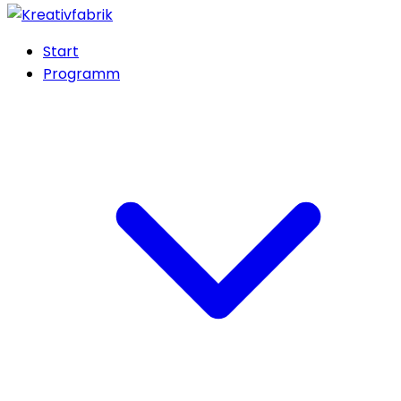
Start
Programm