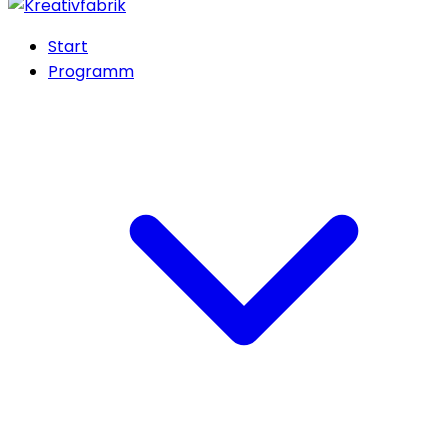
Start
Programm