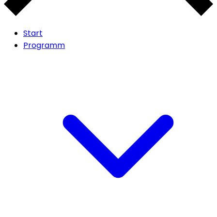
Start
Programm