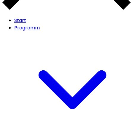
Start
Programm