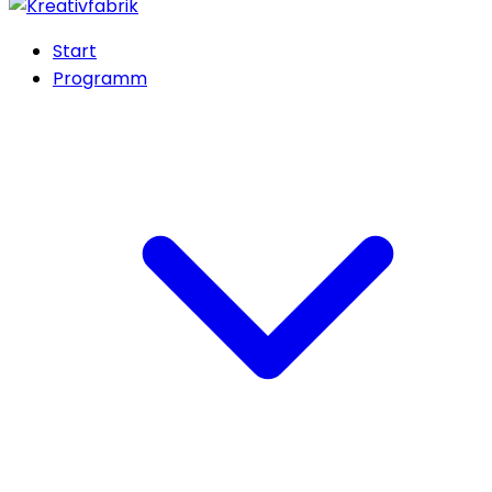
Start
Programm