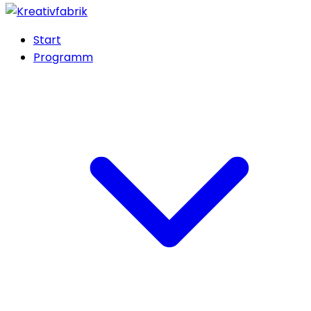
Start
Programm