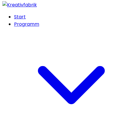
Start
Programm