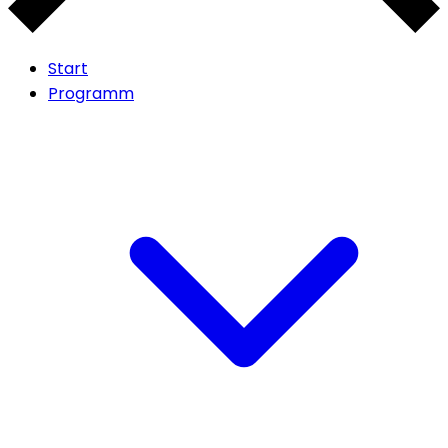
Start
Programm