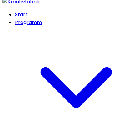
Start
Programm