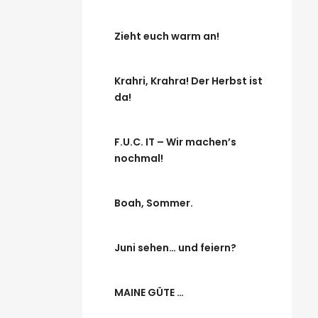
Zieht euch warm an!
Krahri, Krahra! Der Herbst ist
da!
F.U.C. IT – Wir machen’s
nochmal!
Boah, Sommer.
Juni sehen… und feiern?
MAINE GÜTE …