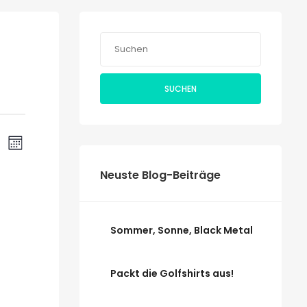
SUCHEN
Veranstaltung
ranstaltungen
CHE
MONAT
Ansichten-
uche
Navigation
Neuste Blog-Beiträge
nd
sichten,
NNTAG
Sommer, Sonne, Black Metal
vigation
Packt die Golfshirts aus!