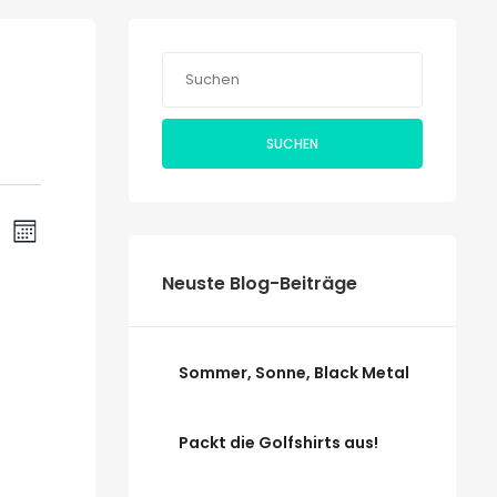
SUCHEN
Veranstaltung
ranstaltungen
CHE
MONAT
Ansichten-
uche
Navigation
Neuste Blog-Beiträge
nd
sichten,
NNTAG
Sommer, Sonne, Black Metal
vigation
Packt die Golfshirts aus!