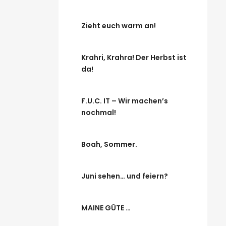
Zieht euch warm an!
Krahri, Krahra! Der Herbst ist
da!
F.U.C. IT – Wir machen’s
nochmal!
Boah, Sommer.
Juni sehen… und feiern?
MAINE GÜTE …