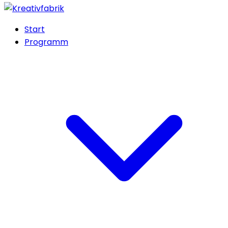
Start
Programm