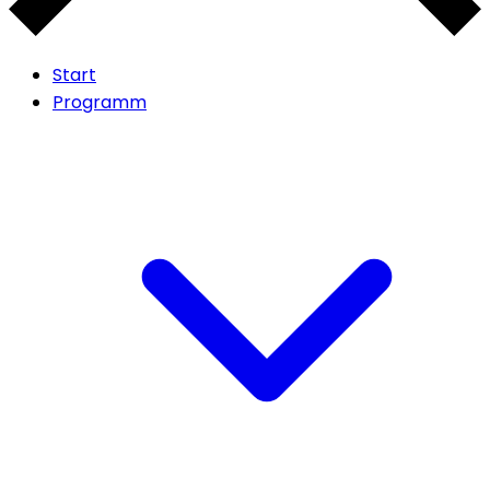
Start
Programm