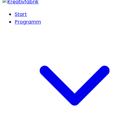
Start
Programm