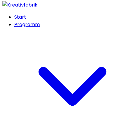
Start
Programm