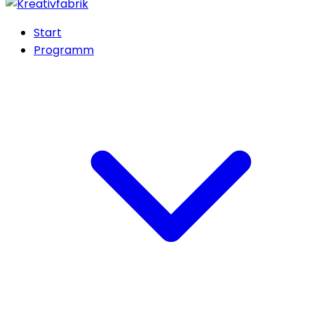
Start
Programm