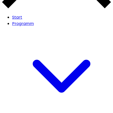
Start
Programm