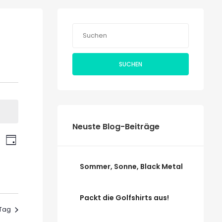
SUCHEN
Neuste Blog-Beiträge
Veranstaltung
ranstaltungen
CHE
TAG
Ansichten-
uche
Navigation
Sommer, Sonne, Black Metal
nd
sichten,
Packt die Golfshirts aus!
vigation
 Tag