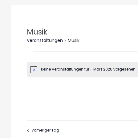
Musik
Veranstaltungen
Musik
Veranstaltungen
für
Keine Veranstaltungen für 1. März 2026 vorgesehen.
Hinweis
1.
März
Datum
2026
wählen.
Vorheriger Tag