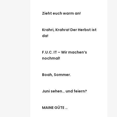
Zieht euch warm an!
Krahri, Krahra! Der Herbst ist
da!
F.U.C. IT – Wir machen’s
nochmal!
Boah, Sommer.
Juni sehen… und feiern?
MAINE GÜTE …