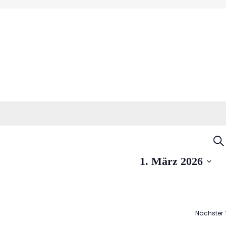
Ve
SU
S
1. März 2026
u
An
Na
Nächster