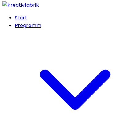
Start
Programm