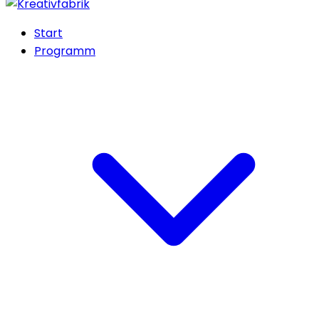
Start
Programm