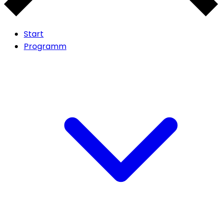
Start
Programm