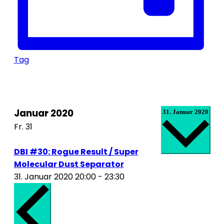
Tag
Datum
Januar 2020
31. Januar 2020
wählen.
Fr.
31
DBI #30: Rogue Result / Super
Molecular Dust Separator
31. Januar 2020 20:00
-
23:30