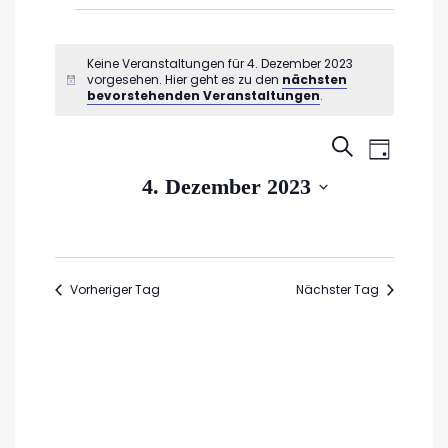
Veranstaltungen
für
Keine Veranstaltungen für 4. Dezember 2023
vorgesehen. Hier geht es zu den
nächsten
Hinweis
4.
bevorstehenden Veranstaltungen
.
Dezember
Veran
Veransta
SUCHE
TAG
2023
Ansic
Suche
Datum
4. Dezember 2023
Navig
wählen.
und
Ansichte
Navigati
Vorheriger Tag
Nächster Tag