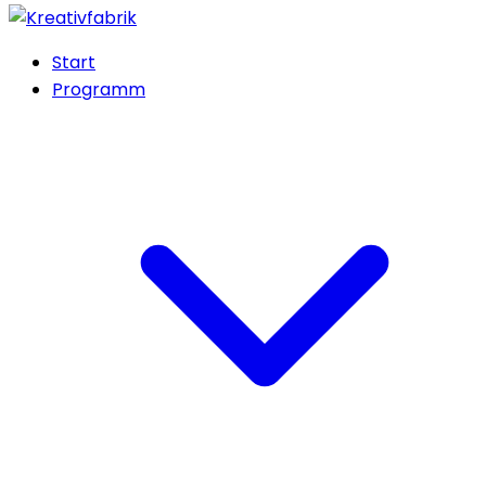
Start
Programm