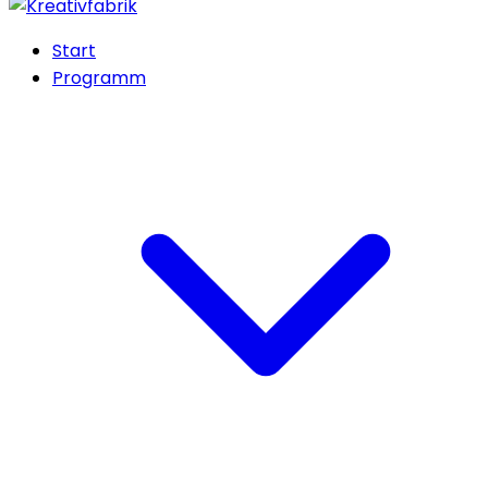
Start
Programm