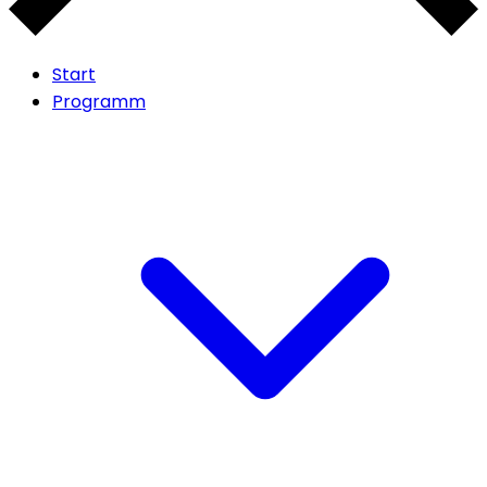
Start
Programm