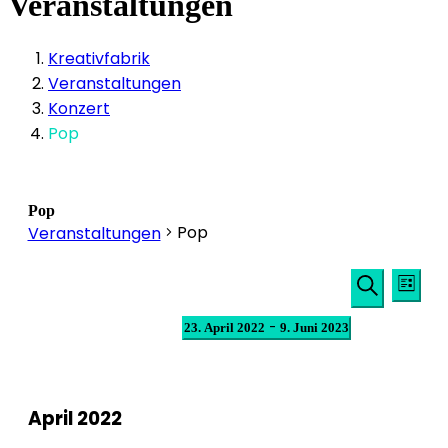
Veranstaltungen
Kreativfabrik
Veranstaltungen
Konzert
Pop
Pop
Pop
Veranstaltungen
Veransta
Veranstaltungen
Ver
Liste
Suche
Ans
Suche
Datum
 - 
23. April 2022
9. Juni 2023
und
Nav
wählen.
Ansichten
Navigati
April 2022