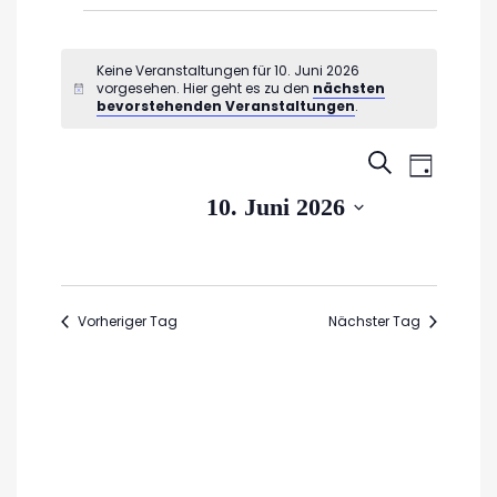
Veranstaltungen
für
Keine Veranstaltungen für 10. Juni 2026
vorgesehen. Hier geht es zu den
nächsten
Hinweis
10.
bevorstehenden Veranstaltungen
.
Juni
Veran
Veransta
SUCHE
TAG
2026
Ansic
Suche
Datum
10. Juni 2026
Navig
wählen.
und
Ansichte
Navigati
Vorheriger Tag
Nächster Tag