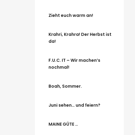
Zieht euch warm an!
Krahri, Krahra! Der Herbst ist
da!
F.U.C. IT – Wir machen’s
nochmal!
Boah, Sommer.
Juni sehen… und feiern?
MAINE GÜTE …