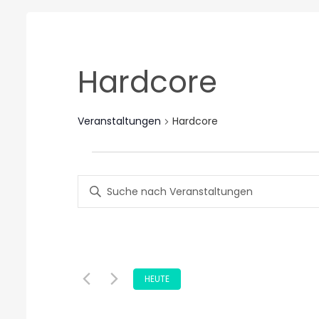
Hardcore
Veranstaltungen
Hardcore
Veranstaltungen
Veranstaltungen
für
Bitte
Suche
23.
Schlüsselwort
eingeben.
und
August
Suche
nach
Ansichten,
2025
Veranstaltungen
Datum
HEUTE
Navigation
Schlüsselwort.
wählen.