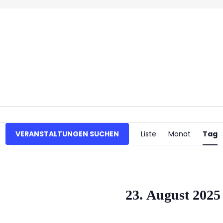
Verans
VERANSTALTUNGEN SUCHEN
Liste
Monat
Tag
Ansich
Naviga
23. August 2025