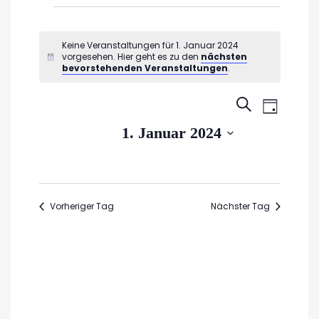
Veranstaltungen
für
Keine Veranstaltungen für 1. Januar 2024
vorgesehen. Hier geht es zu den
nächsten
Hinweis
1.
bevorstehenden Veranstaltungen
.
Januar
Veran
Veransta
SUCHE
TAG
2024
Ansic
Suche
Datum
1. Januar 2024
Navig
wählen.
und
Ansichte
Navigati
Vorheriger Tag
Nächster Tag