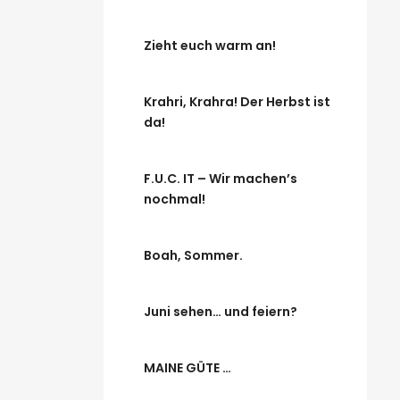
Zieht euch warm an!
Krahri, Krahra! Der Herbst ist
da!
F.U.C. IT – Wir machen’s
nochmal!
Boah, Sommer.
Juni sehen… und feiern?
MAINE GÜTE …