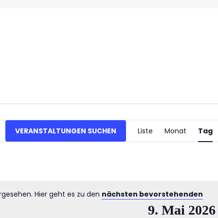
Verans
VERANSTALTUNGEN SUCHEN
Liste
Monat
Tag
Ansich
Naviga
orgesehen. Hier geht es zu den
nächsten bevorstehenden
Hinweis
9. Mai 2026