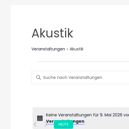
Akustik
Veranstaltungen
Akustik
Veranstaltungen
Veranstaltungen
für
Bitte
Suche
9.
Schlüsselwort
eingeben.
und
Mai
Suche
nach
Ansichten,
2026
Veranstaltungen
Navigation
Keine Veranstaltungen für 9. Mai 2026 v
Schlüsselwort.
Veranstaltungen
.
Datum
HEUTE
wählen.