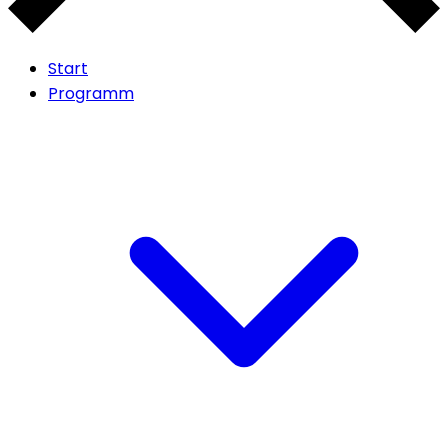
Start
Programm