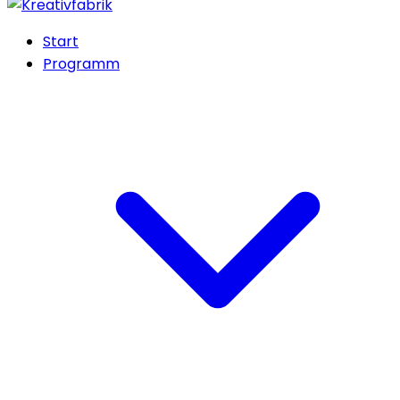
Start
Programm