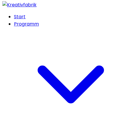
Start
Programm