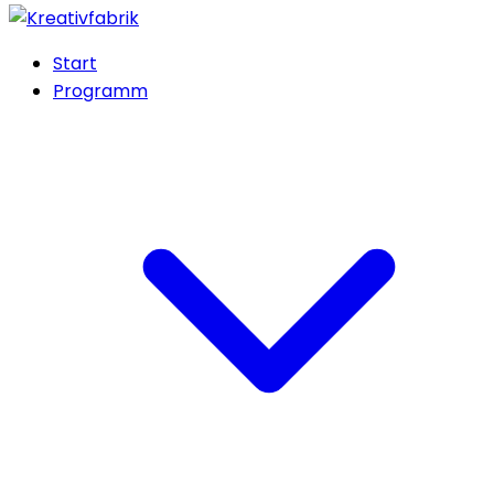
Start
Programm