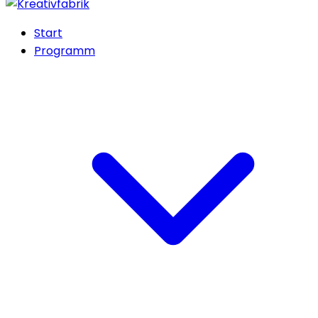
Start
Programm