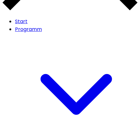
Start
Programm