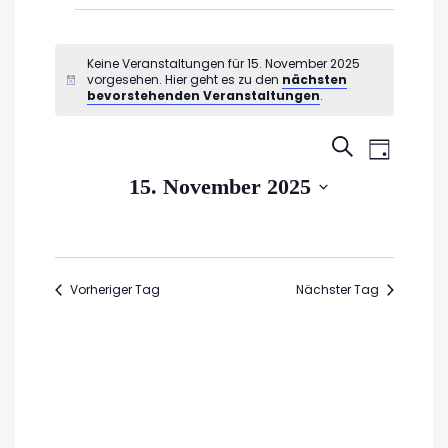
Veranstaltungen
für
Keine Veranstaltungen für 15. November 2025
vorgesehen. Hier geht es zu den
nächsten
Hinweis
15.
bevorstehenden Veranstaltungen
.
November
Veran
Veransta
SUCHE
TAG
2025
Ansic
Suche
Datum
15. November 2025
Navig
wählen.
und
Ansichte
Navigati
Vorheriger Tag
Nächster Tag