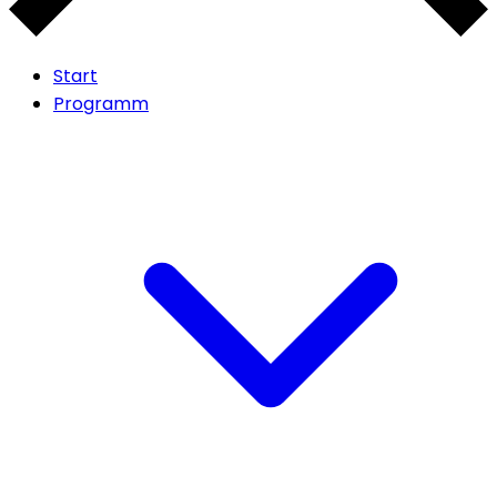
Start
Programm