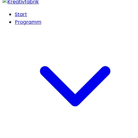
Start
Programm