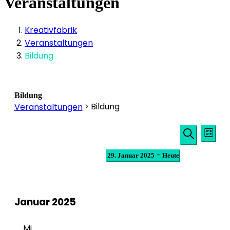
Veranstaltungen
Kreativfabrik
Veranstaltungen
Bildung
Bildung
Bildung
Veranstaltungen
Veransta
Veranstaltungen
Ver
Liste
Suche
Ans
Suche
Datum
 - 
29. Januar 2025
Heute
und
Nav
wählen.
Ansichten
Navigati
Januar 2025
Mi.