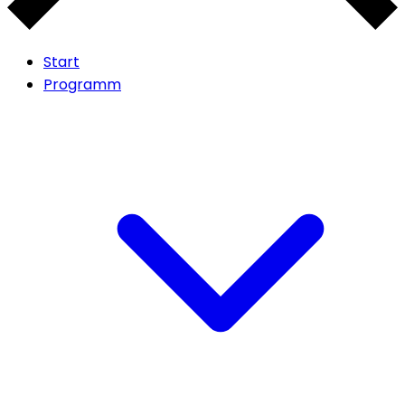
Start
Programm