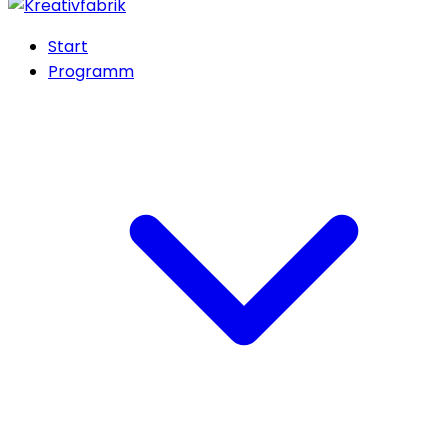
Start
Programm