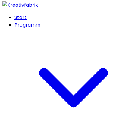
Start
Programm